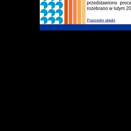
przedstawiono proce
rozebrano w lutym 201
Poprzedni obiekt