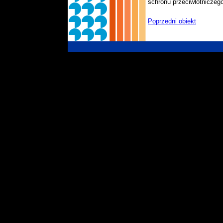
schronu przeciwlotniczego
Poprzedni obiekt