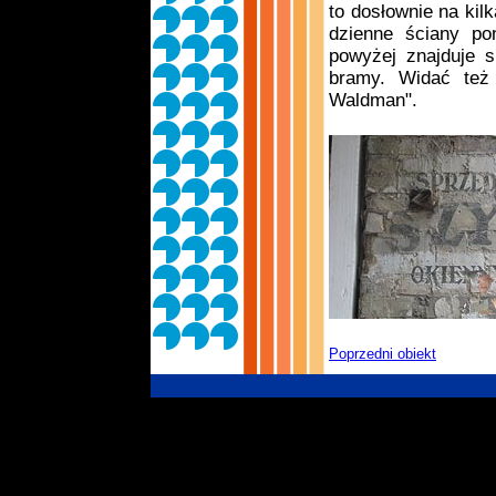
to dosłownie na kil
dzienne ściany po
powyżej znajduje s
bramy. Widać też i
Waldman".
Poprzedni obiekt