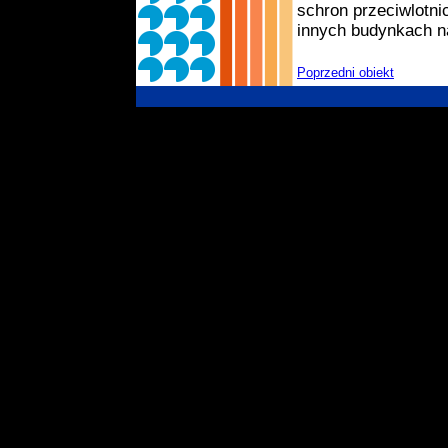
schron przeciwlotni
innych budynkach na
Poprzedni obiekt