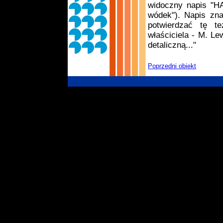
widoczny napis "HA
wódek"). Napis zna
potwierdzać tę t
właściciela - M. L
detaliczną..."
Poprzedni obiekt