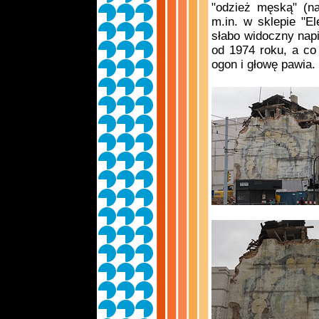
"odzież męską" (n
m.in. w sklepie "E
słabo widoczny nap
od 1974 roku, a co
ogon i głowę pawia.